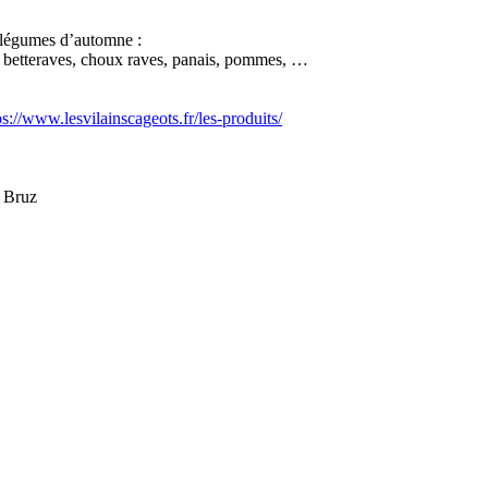
t légumes d’automne :
ts, betteraves, choux raves, panais, pommes, …
ps://www.lesvilainscageots.fr/les-produits/
à Bruz